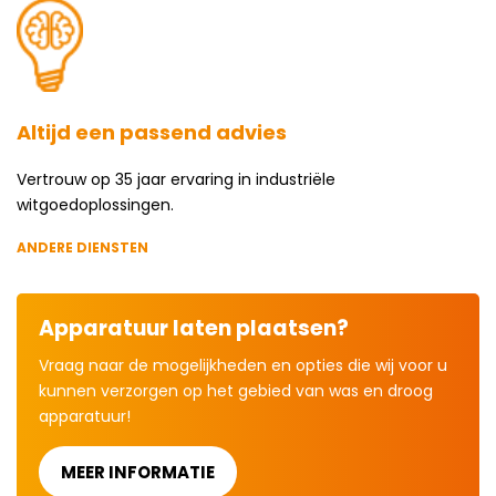
Altijd een passend advies
Vertrouw op 35 jaar ervaring in industriële
witgoedoplossingen.
ANDERE DIENSTEN
Apparatuur laten plaatsen?
Vraag naar de mogelijkheden en opties die wij voor u
kunnen verzorgen op het gebied van was en droog
apparatuur!
MEER INFORMATIE