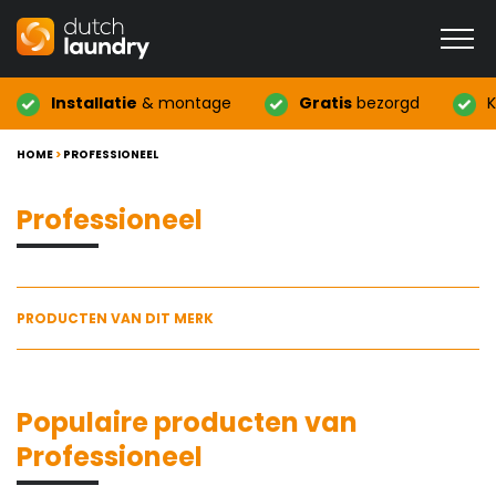
Installatie
& montage
Gratis
bezorgd
K
HOME
>
PROFESSIONEEL
Professioneel
PRODUCTEN VAN DIT MERK
Populaire producten van
Professioneel