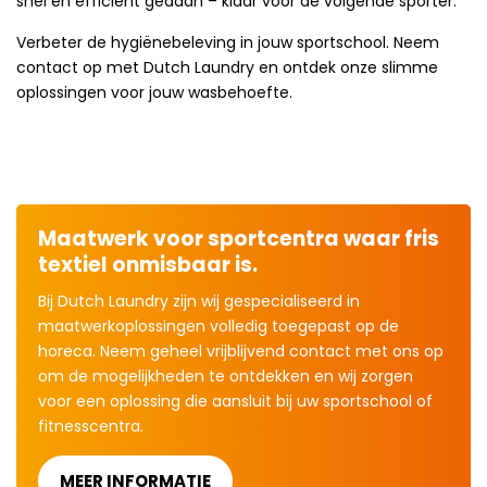
snel en efficiënt gedaan – klaar voor de volgende sporter.
Verbeter de hygiënebeleving in jouw sportschool. Neem
contact op met Dutch Laundry en ontdek onze slimme
oplossingen voor jouw wasbehoefte.
Maatwerk voor sportcentra waar fris
textiel onmisbaar is.
Bij Dutch Laundry zijn wij gespecialiseerd in
maatwerkoplossingen volledig toegepast op de
horeca. Neem geheel vrijblijvend contact met ons op
om de mogelijkheden te ontdekken en wij zorgen
voor een oplossing die aansluit bij uw sportschool of
fitnesscentra.
MEER INFORMATIE