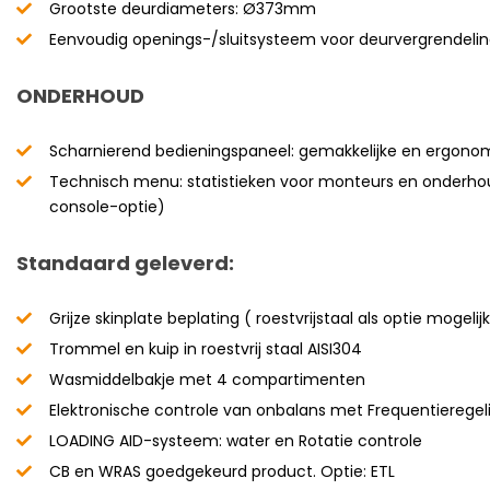
Grootste deurdiameters: Ø373mm
Eenvoudig openings-/sluitsysteem voor deurvergrendeli
ONDERHOUD
Scharnierend bedieningspaneel: gemakkelijke en ergon
Technisch menu: statistieken voor monteurs en onderh
console-optie)
Standaard geleverd:
Grijze skinplate beplating ( roestvrijstaal als optie mogelij
Trommel en kuip in roestvrij staal AISI304
Wasmiddelbakje met 4 compartimenten
Elektronische controle van onbalans met Frequentieregel
LOADING AID-systeem: water en Rotatie controle
CB en WRAS goedgekeurd product. Optie: ETL