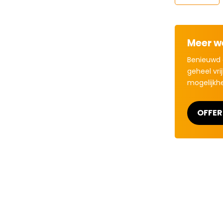
Meer w
Benieuwd 
geheel vri
mogelijkh
OFFE