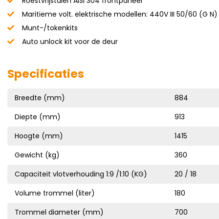
Roestvrijstalen AISI 304 frontpaneel
Maritieme volt. elektrische modellen: 440V III 50/60 (G N) 
Munt-/tokenkits
Auto unlock kit voor de deur
Specificaties
Breedte (mm)
884
Diepte (mm)
913
Hoogte (mm)
1415
Gewicht (kg)
360
Capaciteit vlotverhouding 1:9 /1:10 (KG)
20 / 18
Volume trommel (liter)
180
Trommel diameter (mm)
700