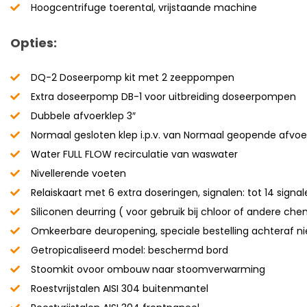
Hoogcentrifuge toerental, vrijstaande machine
Opties:
DQ-2 Doseerpomp kit met 2 zeeppompen
Extra doseerpomp DB-1 voor uitbreiding doseerpompen
Dubbele afvoerklep 3″
Normaal gesloten klep i.p.v. van Normaal geopende afvoe
Water FULL FLOW recirculatie van waswater
Nivellerende voeten
Relaiskaart met 6 extra doseringen, signalen: tot 14 signa
Siliconen deurring ( voor gebruik bij chloor of andere che
Omkeerbare deuropening, speciale bestelling achteraf ni
Getropicaliseerd model: beschermd bord
Stoomkit ovoor ombouw naar stoomverwarming
Roestvrijstalen AISI 304 buitenmantel