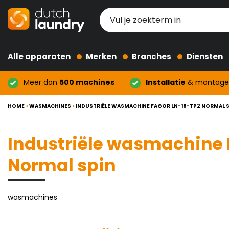
Alle apparaten
Merken
Branches
Diensten
Meer dan
500 machines
Installatie
& montage
HOME
>
WASMACHINES
>
INDUSTRIËLE WASMACHINE FAGOR LN-18-TP2 NORMAL S
Industriële wasmachine
Normal spin
wasmachines