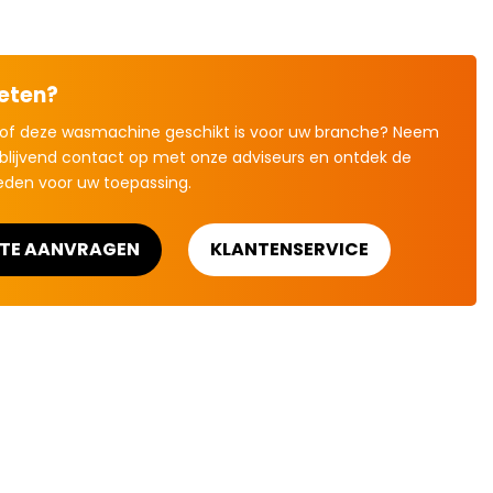
eten?
of deze wasmachine geschikt is voor uw branche? Neem
jblijvend contact op met onze adviseurs en ontdek de
eden voor uw toepassing.
RTE AANVRAGEN
KLANTENSERVICE