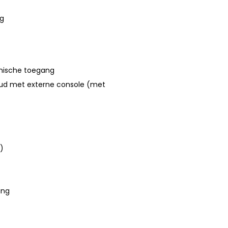
ng
omische toegang
oud met externe console (met
k)
ing