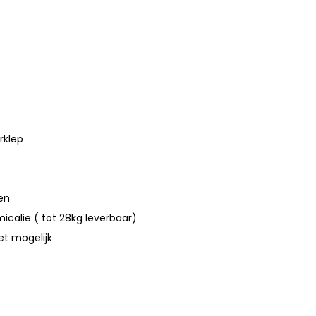
rklep
len
micalie ( tot 28kg leverbaar)
et mogelijk