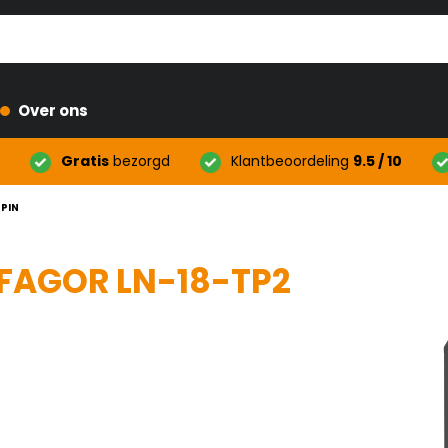
Over ons
Gratis
bezorgd
Klantbeoordeling
9.5 / 10
PIN
 FAGOR LN-18-TP2