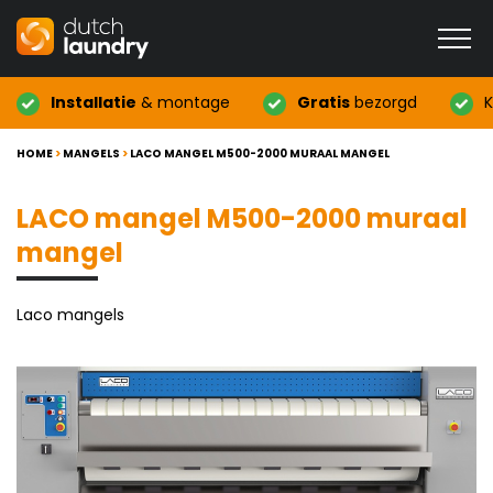
Installatie
& montage
Gratis
bezorgd
K
HOME
>
MANGELS
>
LACO MANGEL M500-2000 MURAAL MANGEL
LACO mangel M500-2000 muraal
mangel
Laco mangels