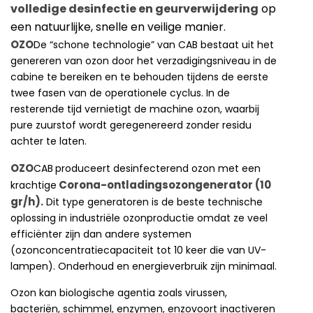
volledige desinfectie en geurverwijdering
op
een natuurlijke, snelle en veilige manier.
OZO
De “schone technologie” van CAB bestaat uit het
genereren van ozon door het verzadigingsniveau in de
cabine te bereiken en te behouden tijdens de eerste
twee fasen van de operationele cyclus. In de
resterende tijd vernietigt de machine ozon, waarbij
pure zuurstof wordt geregenereerd zonder residu
achter te laten.
OZO
CAB
produceert desinfecterend ozon met een
Corona-ontladingsozongenerator (10
krachtige
gr/h).
Dit type generatoren is de beste technische
oplossing in industriële ozonproductie omdat ze veel
efficiënter zijn dan andere systemen
(ozonconcentratiecapaciteit tot 10 keer die van UV-
lampen). Onderhoud en energieverbruik zijn minimaal.
Ozon kan biologische agentia zoals virussen,
bacteriën, schimmel, enzymen, enzovoort inactiveren