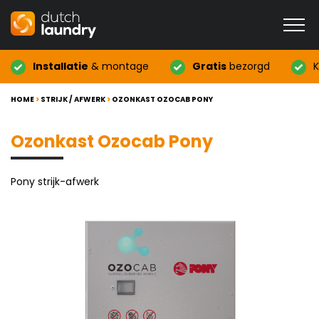
Installatie
& montage
Gratis
bezorgd
K
HOME
>
STRIJK / AFWERK
>
OZONKAST OZOCAB PONY
Ozonkast Ozocab Pony
Pony strijk-afwerk